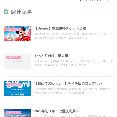
関連記事
【Disney】株主優待チケット当選
おでかけ
コロナ禍でずっと使っていなかった株主優待チケット。あったこと
も忘れてた。12月の頭にオリエンタルラン...
やっと片付け、雛人形
娘のこと
ようやくすっきり晴れた日曜日だったので片付けました。旧暦まで
飾るところもあるようですね。昨日は雪が降...
【初めてのtondemi】朝イチ回の当日券狙い
おでかけ
この時期の月曜日は振替休日の小学校多いんですよね。豊洲のキッ
ザニアの午前枠の予約完売イオン幕張新都心...
2023年初スキーは湯沢高原へ
おでかけ
1月、２月と今年もスキーに行ってきました！保育園時代は気にせ