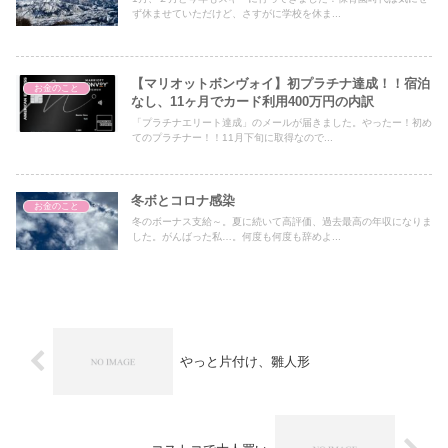
ず休ませていただけど、さすがに学校を休ま...
【マリオットボンヴォイ】初プラチナ達成！！宿泊
お金のこと
なし、11ヶ月でカード利用400万円の内訳
「プラチナエリート達成」のメールが届きました。やったー！初め
てのプラチナー！！11月下旬に取得なので...
冬ボとコロナ感染
お金のこと
冬のボーナス支給～。夏に続いて高評価、過去最高の年収になりま
した。がんばった私…。何度も何度も辞めよ...
やっと片付け、雛人形