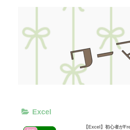
Excel
【Excel】初心者がFr
Excel