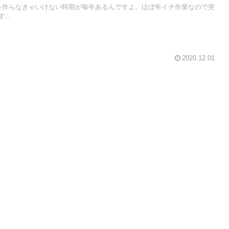
分布を作らなきゃいけない時期が毎年あるんですよ。ほぼ年イチ作業なので突
..
2020.12.01