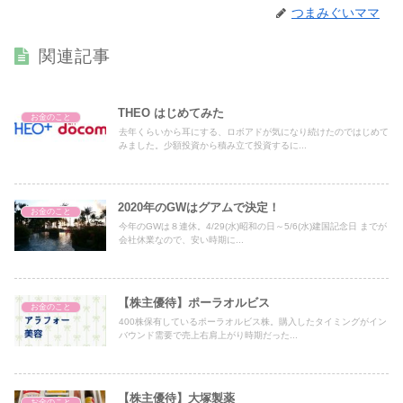
つまみぐいママ
関連記事
THEO はじめてみた
お金のこと
去年くらいから耳にする、ロボアドが気になり続けたのではじめて
みました。少額投資から積み立て投資するに...
2020年のGWはグアムで決定！
お金のこと
今年のGWは８連休。4/29(水)昭和の日～5/6(水)建国記念日 までが
会社休業なので、安い時期に...
【株主優待】ポーラオルビス
お金のこと
400株保有しているポーラオルビス株。購入したタイミングがイン
バウンド需要で売上右肩上がり時期だった...
【株主優待】大塚製薬
お金のこと