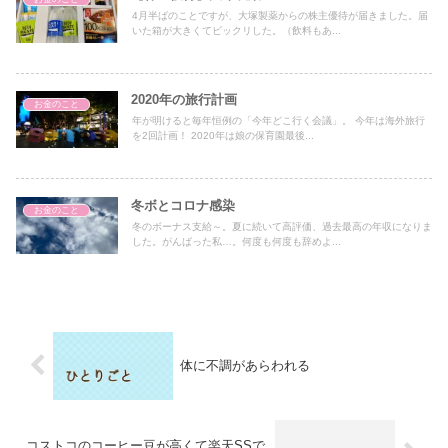
4月半ばのことですが、大塚製薬からの株主優待が届きました。届
いた箱が大きくてビックリした。（飲料もあ...
2020年の旅行計画
お金のこと
年が明けると毎年恒例の「今年どこ行く会議」。 今年は海外旅行
を2回計画！ 2020年は娘の保育園最後...
冬ボとコロナ感染
お金のこと
冬のボーナス支給～。夏に続いて高評価、過去最高の年収になりま
した。がんばった私…。何度も何度も辞めよ...
体に不調があらわれる
コストコのコーヒー豆が高くて楽天SSで