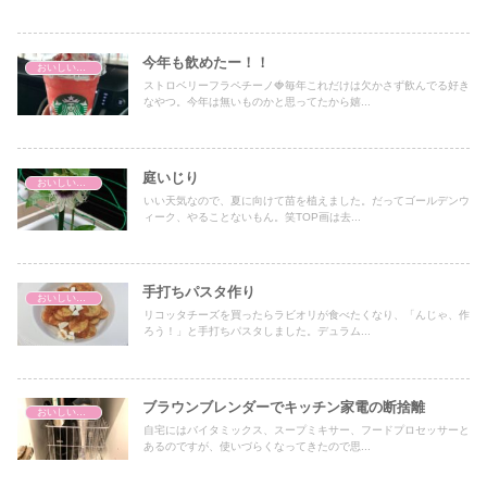
今年も飲めたー！！
おいしいもの
ストロベリーフラペチーノ🍓毎年これだけは欠かさず飲んでる好き
なやつ。今年は無いものかと思ってたから嬉...
庭いじり
おいしいもの
いい天気なので、夏に向けて苗を植えました。だってゴールデンウ
ィーク、やることないもん。笑TOP画は去...
手打ちパスタ作り
おいしいもの
リコッタチーズを買ったらラビオリが食べたくなり、「んじゃ、作
ろう！」と手打ちパスタしました。デュラム...
ブラウンブレンダーでキッチン家電の断捨離
おいしいもの
自宅にはバイタミックス、スープミキサー、フードプロセッサーと
あるのですが、使いづらくなってきたので思...